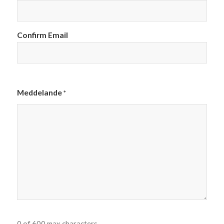
Confirm Email
Meddelande
*
0 of 600 max characters