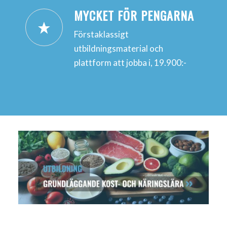
MYCKET FÖR PENGARNA
Förstaklassigt
utbildningsmaterial och
plattform att jobba i, 19.900:-