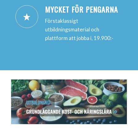
MYCKET FÖR PENGARNA
Förstaklassigt
utbildningsmaterial och
plattform att jobba i, 19.900:-