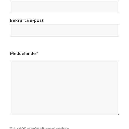
Bekräfta e-post
Meddelande
*
0 av 600 maximalt antal tecken